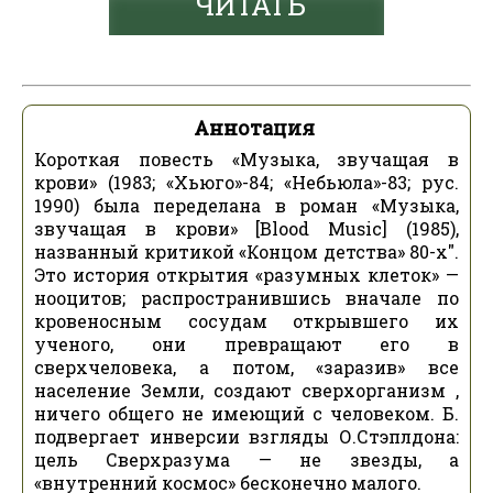
ЧИТАТЬ
Аннотация
Короткая повесть «Музыка, звучащая в
крови» (1983; «Хьюго»-84; «Небьюла»-83; рус.
1990) была переделана в роман «Музыка,
звучащая в крови» [Blood Music] (1985),
названный критикой «Концом детства» 80-х".
Это история открытия «разумных клеток» —
нооцитов; распространившись вначале по
кровеносным сосудам открывшего их
ученого, они превращают его в
сверхчеловека, а потом, «заразив» все
население Земли, создают сверхорганизм ,
ничего общего не имеющий с человеком. Б.
подвергает инверсии взгляды О.Стэплдона:
цель Сверхразума — не звезды, а
«внутренний космос» бесконечно малого.