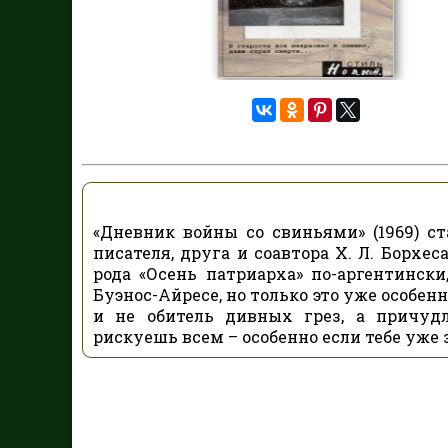
«Дневник войны со свиньями» (1969) с
писателя, друга и соавтора X. Л. Борхеса
рода «Осень патриарха» по-аргентински,
Буэнос-Айресе, но только это уже особен
и не обитель дивных грез, а причуд
рискуешь всем – особенно если тебе уже з