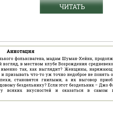
ЧИТАТЬ
Аннотация
нького фольксвагена, мадам Шуман-Хейнк, продолж
ый взгляд, в местном клубе Возрождения средневеко
се именно так, как выглядит? Женщины, наряжающ
и призывать что-то уж точно недоброе не понять о
ехи, становятся гнилыми, а их выговор приоб
довому бездельнику? Если этот бездельник – Джо Ф
чу всяких вкусностей и оказаться в самом 