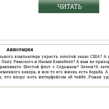
ЧИТАТЬ
Аннотация
льного компьютера украсть золотой запас США? А 
 Папу Римского и Наоми Кэмпбелл? А вам не прихо
травливать Шестой флот с Седьмым? Зачем?А зате
еменного хакера, и вся-то его жизнь есть борьба. А
ф, что впору хоть интерфейсом об тейбл…Роман уд