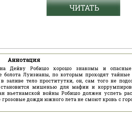
ЧИТАТЬ
Аннотация
ана Дейву Робишо хорошо знакомы и опасные
ие болота Луизианы, по которым проходят тайные
в заливе тело проститутки, он, сам того не подоз
н становится мишенью для мафии и коррумпиро
еран вьетнамской войны Робишо должен успеть ра
 грозовые дожди южного лета не смоют кровь с гор