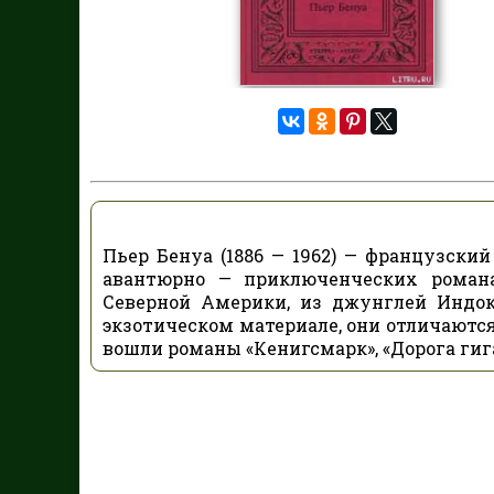
Пьер Бенуа (1886 — 1962) — французский
авантюрно — приключенческих романа
Северной Америки, из джунглей Индо
экзотическом материале, они отличаютс
вошли романы «Кенигсмарк», «Дорога гиган