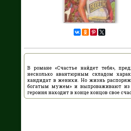
В романе «Счастье найдет тебя», пре
несколь­ко авантюрным складом харак
кандидат в женихи. Но жизнь распоряжа
богатым мужем» и выпрова­живают из 
героиня находит в конце концов свое счаст