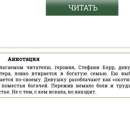
ЧИТАТЬ
Аннотация
длагаемом читателю, героиня, Стефани Керр, дев
тера, ловко втирается в богатую семью. Ею вы
ется по-своему. Девушку разобла­чают как «охотн
поместья богачей. Пережив немало боли и трудн
ье. Не с тем, с кем искала, но находит.