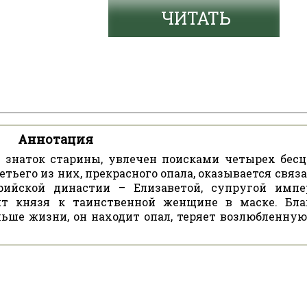
ЧИТАТЬ
Аннотация
и знаток старины, увлечен поисками четырех бес
тьего из них, прекрасного опала, оказывается связ
ийской династии – Елизаветой, супругой импе
ят князя к таинственной женщине в маске. Бла
ьше жизни, он находит опал, теряет возлюбленную,