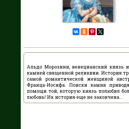
Альдо Морозини, венецианский князь 
камней священной реликвии. История тре
самой романтической женщиной австр
Франца-Иосифа. Поиски камня привод
помощи той, которую князь полюбил бол
любовь! Их история еще не закончена...