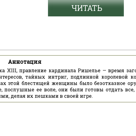
ЧИТАТЬ
Аннотация
а XIII, правление кардинала Ришелье — время заго
нтересов, тайных интриг, подлинной королевой к
ках этой блестящей женщины было безотказное ор
 послушные ее воле, они были готовы отдать все,
ими, делая их пешками в своей игре.