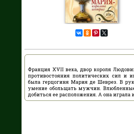
Франция XVII века, двор короля Людовик
противостояния политических сил и и
была герцогиня Мария де Шеврез. В ру
умение обольщать мужчин. Влюбленные,
добиться ее расположения. А она играла 