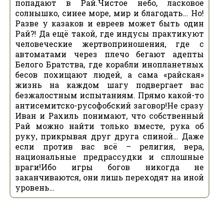
попадают в Рай.Чистое небо, ласковое
солнышко, синее море, мир и благодать… Но!
Разве у казаков и евреев может быть один
Рай?! Да ещё такой, где индусы практикуют
человеческие жертвоприношения, где с
автоматами через плечо бегают адепты
Белого Братства, где корабли инопланетных
бесов похищают людей, а сама «райская»
жизнь на каждом шагу подвергает вас
безжалостным испытаниям. Прямо какой-то
антисемитско-русофобский заговор!Не сразу
Иван и Рахиль понимают, что собственный
Рай можно найти только вместе, рука об
руку, прикрывая друг друга спиной… Даже
если против вас всё – религия, вера,
национальные предрассудки и сплошные
враги!Ибо игры богов никогда не
заканчиваются, они лишь переходят на иной
уровень…