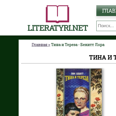
ГЛАВ
LITERATYRI.NET
Главная
Тина и Тереза - Бекитт Лора
ТИНА И 