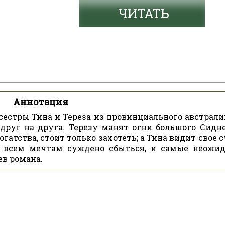
ЧИТАТЬ
Аннотация
сестры Тина и Тереза из провинциального австрали
друг на друга. Терезу манят огни большого Сиднея
гатства, стоит только захотеть; а Тина видит свое 
 всем мечтам суждено сбыться, и самые неожи
ев романа.