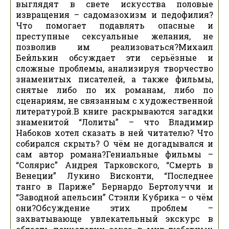
выглядят в свете искусства половые
извращения – садомазохизм и педофилия?
Что помогает подавлять опасные и
преступные сексуальные желания, не
позволив им реализоваться?Михаил
Бейлькин обсуждает эти серьёзные и
сложные проблемы, анализируя творчество
знаменитых писателей, а также фильмы,
снятые либо по их романам, либо по
сценариям, не связанным с художественной
литературой.В книге раскрываются загадки
знаменитой “Лолиты” – что Владимир
Набоков хотел сказать в ней читателю? Что
собирался скрыть? О чём не догадывался и
сам автор романа?Гениальные фильмы –
“Солярис” Андрея Тарковского, “Смерть в
Венеции” Лукино Висконти, “Последнее
танго в Париже” Бернардо Бертолуччи и
“Заводной апельсин” Стэнли Кубрика – о чём
они?Обсуждение этих проблем –
захватывающе увлекательный экскурс в