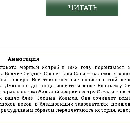
ЧИТАТЬ
Аннотация
акота Черный Ястреб в 1872 году перенимает з
а Волчье Сердце. Среди Пана Сапа — «холмов, явля
ная Пещера. Все таинственные свойства этой пе
й Духов не до конца известны даже Волчьему С
теряв в автомобильной аварии сестру Сюзи и спосо
ом ранчо близ Черных Холмов. Она сочиняет ром
спокон веков, и бледнолицых завоевателях, прише
 причудливым образом переплетаются история, этно