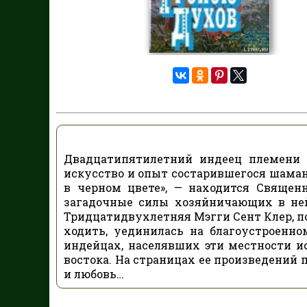
Двадцатипятилетний индеец племени л
искусство и опыт состарившегося шаман
в черном цвете», — находится Священ
загадочные силы хозяйничающих в не
Тридцатидвухлетняя Мэгги Сент Клер, по
ходить, уединилась на благоустроенн
индейцах, населявших эти местности и
востока. На страницах ее произведений
и любовь…