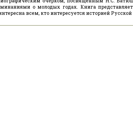
биографическим очерком, посвящённым Н.С. Батю
оминаниями о молодых годах. Книга представляет
нтересна всем, кто интересуется историей Русской