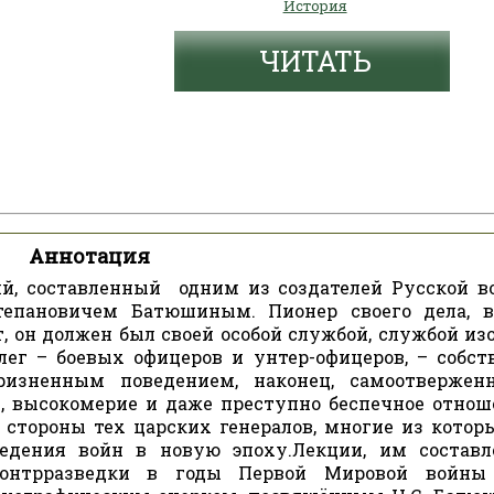
История
ЧИТАТЬ
Аннотация
ий, составленный одним из создателей Русской в
тепановичем Батюшиным. Пионер своего дела, 
 он должен был своей особой службой, службой изо
ег – боевых офицеров и унтер-офицеров, – собст
оризненным поведением, наконец, самоотвержен
е, высокомерие и даже преступно беспечное отнош
 стороны тех царских генералов, многие из которы
ведения войн в новую эпоху.Лекции, им составл
контрразведки в годы Первой Мировой войны