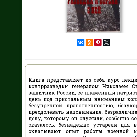
Книга представляет из себя курс лекц
контрразведки генералом Николаем С
защитник России, ее пламенный патриот,
день под пристальным вниманием колл
безупречной нравственностью, безук
преодолевать непонимание, безразличи
делу, которому он служили, особенно со
оказалось, безнадежно устарели для 
охватывают опыт работы военной 