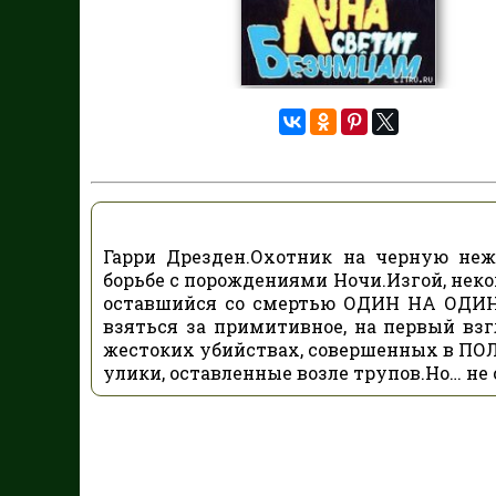
Гарри Дрезден.Охотник на черную неж
борьбе с порождениями Ночи.Изгой, не
оставшийся со смертью ОДИН НА ОДИН
взяться за примитивное, на первый вз
жестоких убийствах, совершенных в П
улики, оставленные возле трупов.Но… н