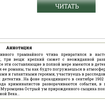
ЧИТАТЬ
Аннотация
ивного трамвайного чтива превратился в нас
, три вещи: крепкий сюжет с неожиданной разв
се эти составляющие в полной мере имеются в дете
я ее романы, ты как будто погружаешься в атмосфер
ми и галантными героями, участвуешь в расследова
детектив...На фоне проходившего в сентябре 1902 
зда криминалистов разворачиваются события, в 
а Муромцева Острый ум прирожденного сыщика поз
ой Века...