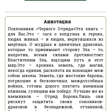
Аннотация
Поклонники «Черного Отряда»!Эта книга —
для Вас.Это — сага о колдунах и героях,
людях живых — и людях, вернувшихся из
мертвых. О мудрых и циничных драконах,
которые то принимают сторону Зла — то,
напротив, всеми силами противостоят
Властителям Зла, ищущим путь в этот
мир.Это — хроника земель, где магия,
некогда единая, расколота на воюющие меж
собою школы. Земель, где жестокие бароны,
погрязшие в бесконечных междоусобных
войнах, готовы дорого платить наемным
клинкам, сулящим им победу. Лучшие же из
наемников — Отряд Ворона.Лишь они
рискнут защитить своих союзников-
драконов в безнадежной, отчаянной,