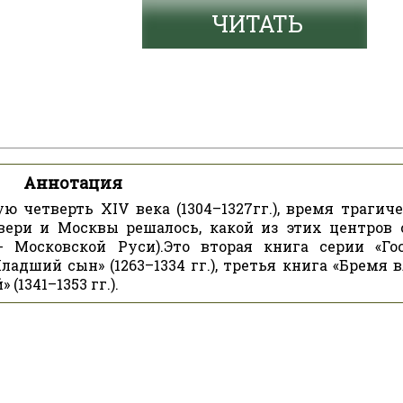
ЧИТАТЬ
Аннотация
 четверть XIV века (1304–1327гг.), время трагиче
Твери и Москвы решалось, какой из этих центров 
 Московской Руси).Это вторая книга серии «Го
адший сын» (1263–1334 гг.), третья книга «Бремя в
 (1341–1353 гг.).