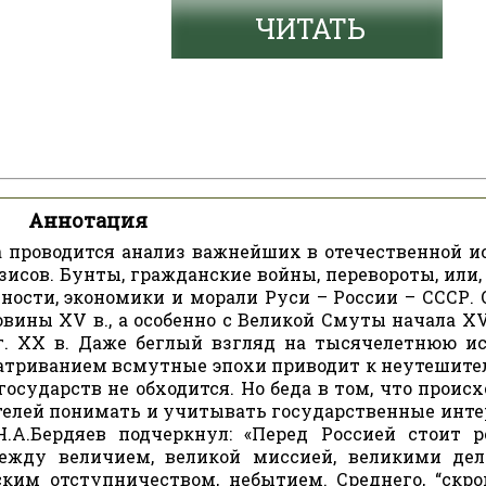
ЧИТАТЬ
Аннотация
а проводится анализ важнейших в отечественной и
сов. Бунты, гражданские войны, перевороты, или, 
ности, экономики и морали Руси – России – СССР. 
вины XV в., а особенно с Великой Смуты начала XVI
 гг. XX в. Даже беглый взгляд на тысячелетнюю и
матриванием всмутные эпохи приводит к неутешит
государств не обходится. Но беда в том, что проис
ителей понимать и учитывать государственные инте
Н.А.Бердяев подчеркнул: «Перед Россией стоит р
ежду величием, великой миссией, великими де
ким отступничеством, небытием. Среднего, “скро