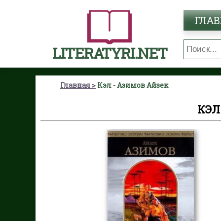
ГЛАВ
LITERATYRI.NET
Главная
Кэл - Азимов Айзек
КЭЛ