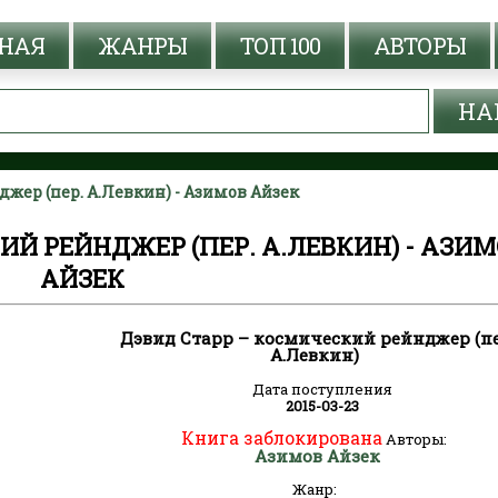
НАЯ
ЖАНРЫ
ТОП 100
АВТОРЫ
жер (пер. А.Левкин) - Азимов Айзек
Й РЕЙНДЖЕР (ПЕР. А.ЛЕВКИН) - АЗИ
АЙЗЕК
Дэвид Старр – космический рейнджер (пе
А.Левкин)
Дата поступления
2015-03-23
Книга заблокирована
Авторы:
Азимов Айзек
Жанр: