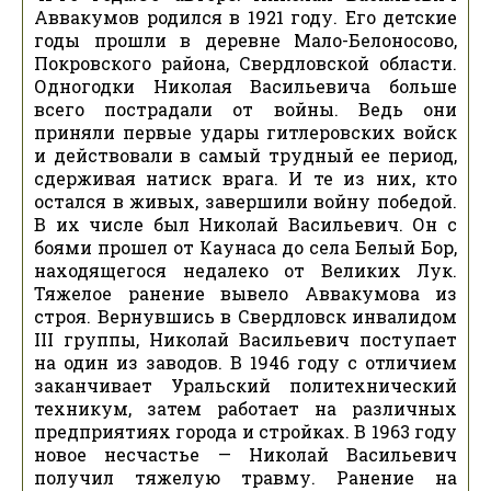
Аввакумов родился в 1921 году. Его детские
годы прошли в деревне Мало-Белоносово,
Покровского района, Свердловской области.
Одногодки Николая Васильевича больше
всего пострадали от войны. Ведь они
приняли первые удары гитлеровских войск
и действовали в самый трудный ее период,
сдерживая натиск врага. И те из них, кто
остался в живых, завершили войну победой.
В их числе был Николай Васильевич. Он с
боями прошел от Каунаса до села Белый Бор,
находящегося недалеко от Великих Лук.
Тяжелое ранение вывело Аввакумова из
строя. Вернувшись в Свердловск инвалидом
III группы, Николай Васильевич поступает
на один из заводов. В 1946 году с отличием
заканчивает Уральский политехнический
техникум, затем работает на различных
предприятиях города и стройках. В 1963 году
новое несчастье — Николай Васильевич
получил тяжелую травму. Ранение на