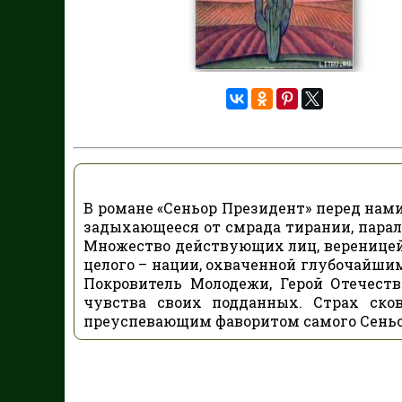
В романе «Сеньор Президент» перед нами
задыхающееся от смрада тирании, парал
Множество действующих лиц, вереницей
целого – нации, охваченной глубочайши
Покровитель Молодежи, Герой Отечест
чувства своих подданных. Страх ско
преуспевающим фаворитом самого Сень