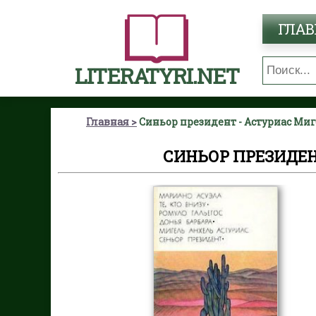
ГЛАВ
LITERATYRI.NET
Главная
Синьор президент - Астуриас Ми
СИНЬОР ПРЕЗИДЕН