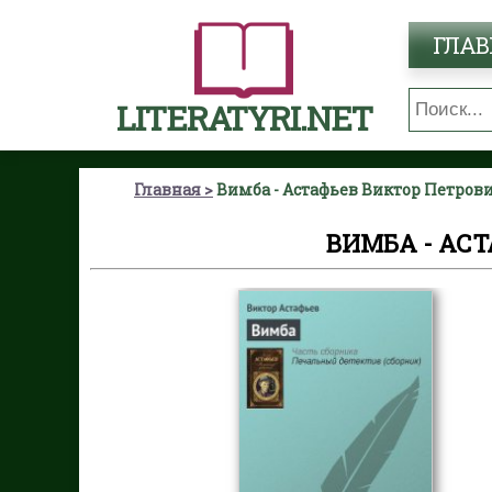
ГЛАВ
LITERATYRI.NET
Главная
Вимба - Астафьев Виктор Петров
ВИМБА - АС