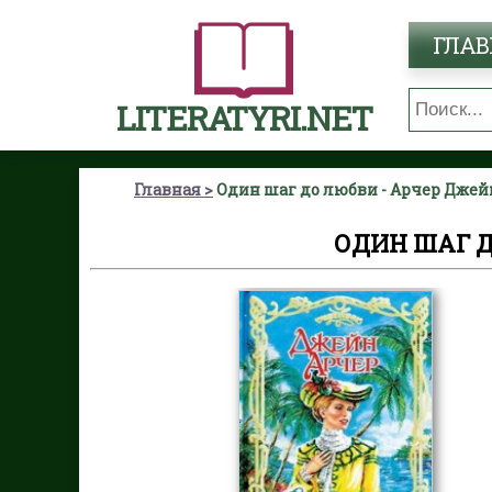
ГЛАВ
LITERATYRI.NET
Главная
Один шаг до любви - Арчер Джей
ОДИН ШАГ Д