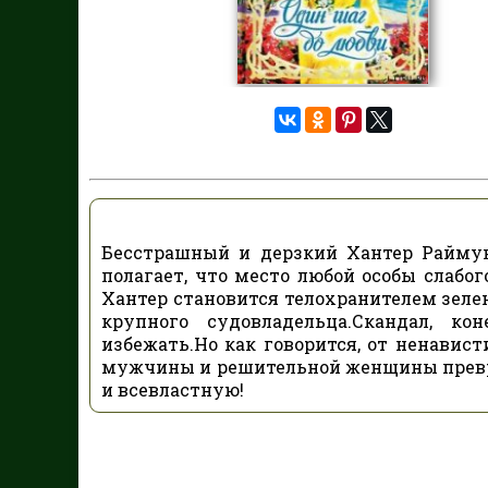
Бесстрашный и дерзкий Хантер Райму
полагает, что место любой особы слабог
Хантер становится телохранителем зеле
крупного судовладельца.Скандал, ко
избежать.Но как говорится, от ненавист
мужчины и решительной женщины превр
и всевластную!