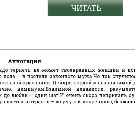
ЧИТАТЬ
Аннотация
ндо терпеть не может своенравных женщин и ис
о пола – в постели законного мужа.Но так случилос
ноглазой красавицы Дейдре, гордой и независимой 
нечно, неминуем.Взаимной ненависти, разумеет
и до любви – один шаг.И очень скоро неприязнь су
ащается в страсть – жгучую и искреннюю, безжал