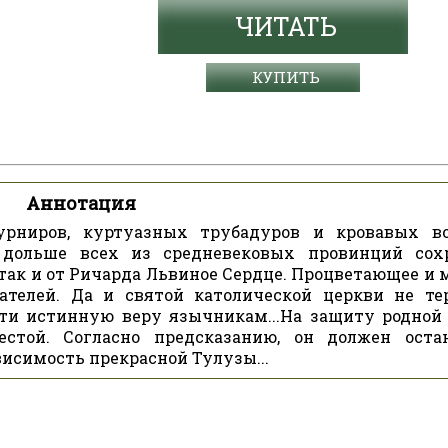
ЧИТАТЬ
КУПИТЬ
Аннотация
турниров, куртуазных трубадуров и кровавых в
 дольше всех из средневековых провинций сох
 так и от Ричарда Львиное Сердце. Процветающее и 
ателей. Да и святой католической церкви не те
сти истинную веру язычникам...На защиту родной
стой. Согласно предсказанию, он должен оста
висимость прекрасной Тулузы...