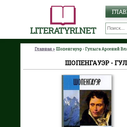
ГЛАВ
LITERATYRI.NET
Главная
Шопенгауэр - Гулыга Арсений В
ШОПЕНГАУЭР - Г