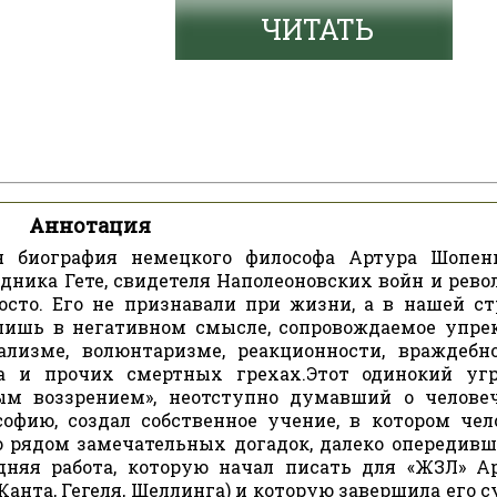
ЧИТАТЬ
Аннотация
я биография немецкого философа Артура Шопенг
едника Гете, свидетеля Наполеоновских войн и рево
осто. Его не признавали при жизни, а в нашей ст
 лишь в негативном смысле, сопровождаемое упре
ализме, волюнтаризме, реакционности, враждебн
а и прочих смертных грехах.Этот одинокий у
ым воззрением», неотступно думавший о челове
офию, создал собственное учение, в котором чел
о рядом замечательных догадок, далеко опередивш
дняя работа, которую начал писать для «ЖЗЛ» А
анта, Гегеля, Шеллинга) и которую завершила его с