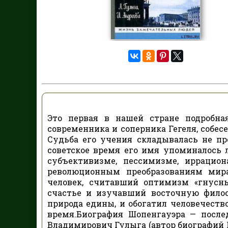
Это первая в нашей стране подробна
современника и соперника Гегеля, собес
Судьба его учения складывалась не пр
советское время его имя упоминалось
субъективизме, пессимизме, иррацион
революционным преобразованиям мир
человек, считавший оптимизм «гнусн
счастье и изучавший восточную филос
природа едины, и обогатил человечеств
время.Биография Шопенгауэра — после
Владимирович Гулыга (автор биографий К