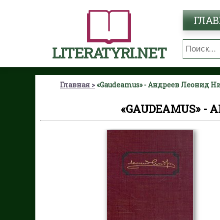
ГЛАВ
LITERATYRI.NET
Главная
«Gaudeamus» - Андреев Леонид Н
«GAUDEAMUS» - 