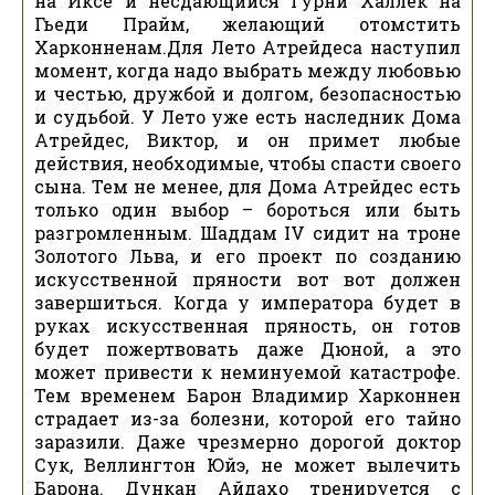
на Иксе и несдающийся Гурни Халлек на
Гьеди Прайм, желающий отомстить
Харконненам.Для Лето Атрейдеса наступил
момент, когда надо выбрать между любовью
и честью, дружбой и долгом, безопасностью
и судьбой. У Лето уже есть наследник Дома
Атрейдес, Виктор, и он примет любые
действия, необходимые, чтобы спасти своего
сына. Тем не менее, для Дома Атрейдес есть
только один выбор – бороться или быть
разгромленным. Шаддам IV сидит на троне
Золотого Льва, и его проект по созданию
искусственной пряности вот вот должен
завершиться. Когда у императора будет в
руках искусственная пряность, он готов
будет пожертвовать даже Дюной, а это
может привести к неминуемой катастрофе.
Тем временем Барон Владимир Харконнен
страдает из-за болезни, которой его тайно
заразили. Даже чрезмерно дорогой доктор
Сук, Веллингтон Юйэ, не может вылечить
Барона. Дункан Айдахо тренируется с