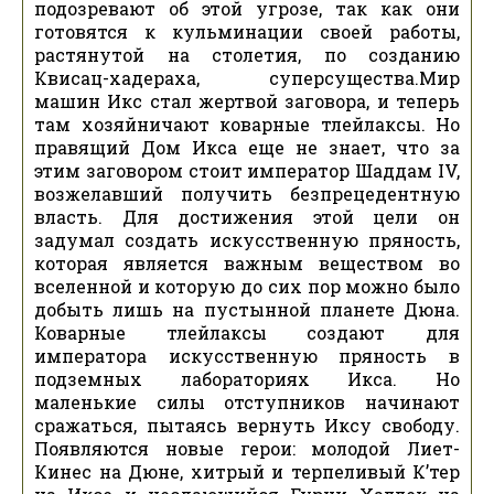
подозревают об этой угрозе, так как они
готовятся к кульминации своей работы,
растянутой на столетия, по созданию
Квисац-хадераха, суперсущества.Мир
машин Икс стал жертвой заговора, и теперь
там хозяйничают коварные тлейлаксы. Но
правящий Дом Икса еще не знает, что за
этим заговором стоит император Шаддам IV,
возжелавший получить безпрецедентную
власть. Для достижения этой цели он
задумал создать искусственную пряность,
которая является важным веществом во
вселенной и которую до сих пор можно было
добыть лишь на пустынной планете Дюна.
Коварные тлейлаксы создают для
императора искусственную пряность в
подземных лабораториях Икса. Но
маленькие силы отступников начинают
сражаться, пытаясь вернуть Иксу свободу.
Появляются новые герои: молодой Лиет-
Кинес на Дюне, хитрый и терпеливый К’тер