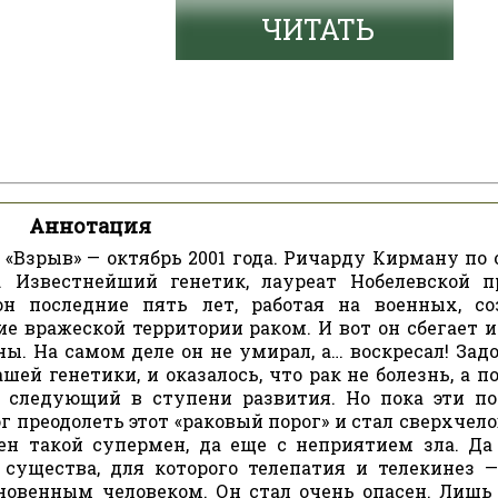
ЧИТАТЬ
Аннотация
«Взрыв» — октябрь 2001 года. Ричарду Кирману по 
 Известнейший генетик, лауреат Нобелевской п
н последние пять лет, работая на военных, со
е вражеской территории раком. И вот он сбегает и
ны. На самом деле он не умирал, а… воскресал! Зад
шей генетики, и оказалось, что рак не болезнь, а 
, следующий в ступени развития. Но пока эти п
преодолеть этот «раковый порог» и стал сверхчело
ен такой супермен, да еще с неприятием зла. Да
 существа, для которого телепатия и телекинез 
новенным человеком. Он стал очень опасен. Лишь