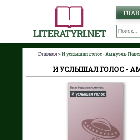
ГЛАВ
LITERATYRI.NET
Главная
И услышал голос - Амнуэль Паве
И УСЛЫШАЛ ГОЛОС - А