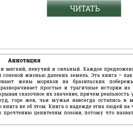
ЧИТАТЬ
Аннотация
и мягкий, певучий и сильный. Каждое предложени
й соленой жизнью далеких земель. Эта книга — как
евают жены моряков на бразильских побережь
разворачивает простые и трагичные истории из
крывая сказочное их значение, причем реальность 
уд, горе жен, чьи мужья навсегда остались в м
книга не об этом. Книга о надежде этих людей на ч
к прочтению ценителям поэзии, потому что назват