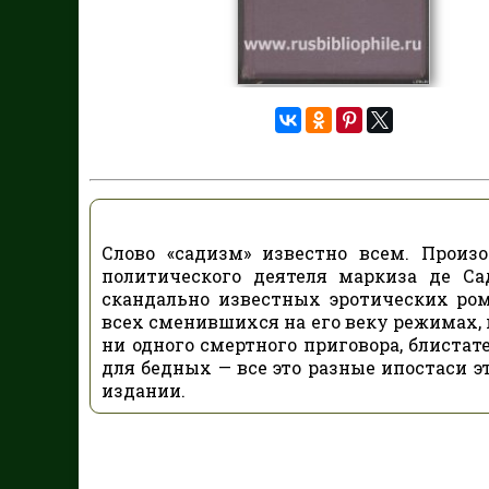
Слово «садизм» известно всем. Произ
политического деятеля маркиза де Сад
скандально известных эротических ром
всех сменившихся на его веку режимах,
ни одного смертного приговора, блиста
для бедных — все это разные ипостаси э
издании.