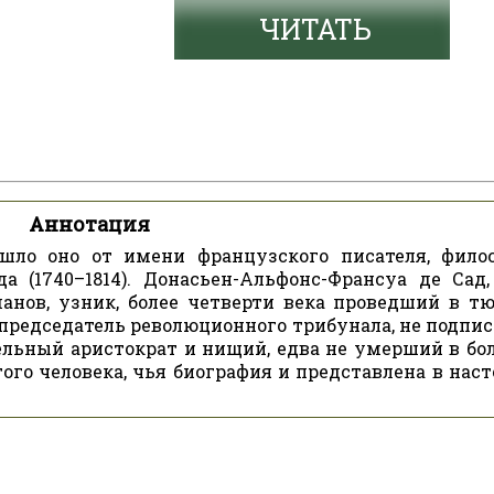
ЧИТАТЬ
Аннотация
ошло оно от имени французского писателя, фило
а (1740–1814). Донасьен-Альфонс-Франсуа де Сад,
анов, узник, более четверти века проведший в т
 председатель революционного трибунала, не подпи
тельный аристократ и нищий, едва не умерший в бо
того человека, чья биография и представлена в нас