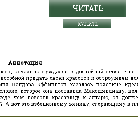
ЧИТАТЬ
КУПИТЬ
Аннотация
ент, отчаянно нуждался в достойной невесте не 
способной придать своей красотой и остроумием д
гиня Пандора Эффингтон казалась поистине иде
ловие, которое она поставила Максимилиану, нел
ежде чем повести красавицу к алтарю, он долж
к?! А вот это взбешенному жениху, сгорающему в п