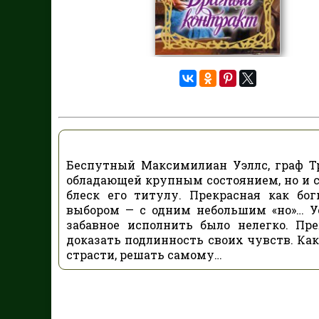
Беспутный Максимилиан Уэллс, граф Тр
обладающей крупным состоянием, но и 
блеск его титулу. Прекрасная как бо
выбором — с одним небольшим «но»… Ус
забавное исполнить было нелегко. Пр
доказать подлинность своих чувств. Ка
страсти, решать самому…