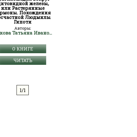
итовидной железы,
или Растерянные
ормоны. Похождения
есчастной Людмилы
Гипоти
Авторы:
Грекова Татьяна Ивановна
О КНИГЕ
ЧИТАТЬ
1/1