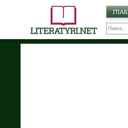
ГЛАВ
LITERATYRI.NET