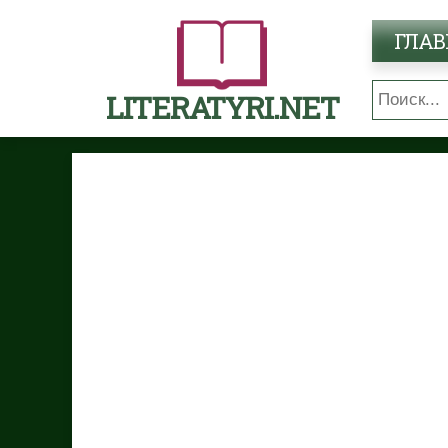
ГЛАВ
LITERATYRI.NET