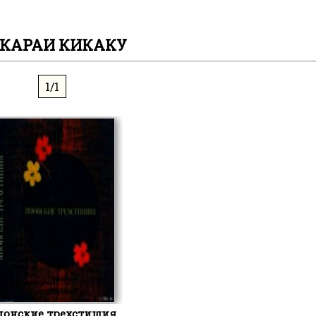
КАРАИ КИКАКУ
1/1
понские трехстишия