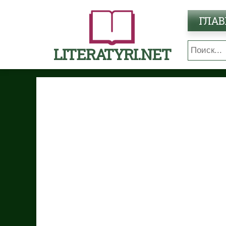
ГЛАВ
LITERATYRI.NET