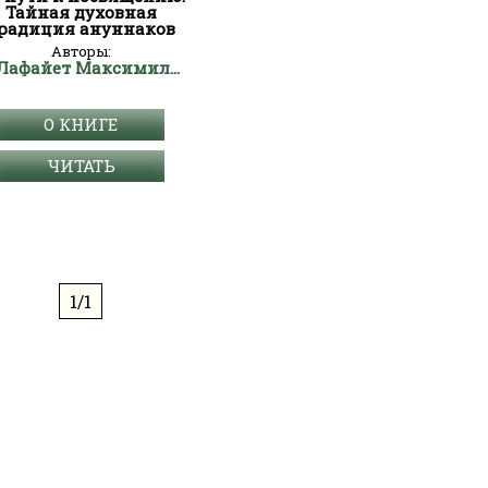
Тайная духовная
радиция ануннаков
Авторы:
де Лафайет Максимиллиан
О КНИГЕ
ЧИТАТЬ
1/1