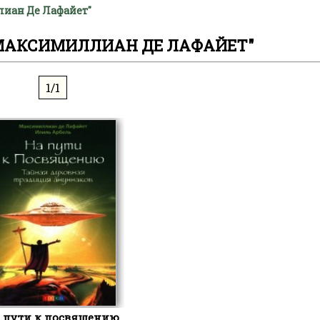
лиан Де Лафайет"
МАКСИМИЛЛИАН ДЕ ЛАФАЙЕТ"
1/1
 пути к посвящению.