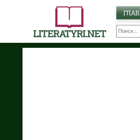
ГЛАВ
LITERATYRI.NET