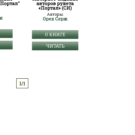
"Портал"
авторов рунета
«Портал» (СИ)
Авторы:
н
Орех Серж
О КНИГЕ
ЧИТАТЬ
1/1