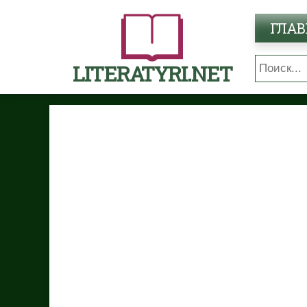
ГЛАВ
LITERATYRI.NET