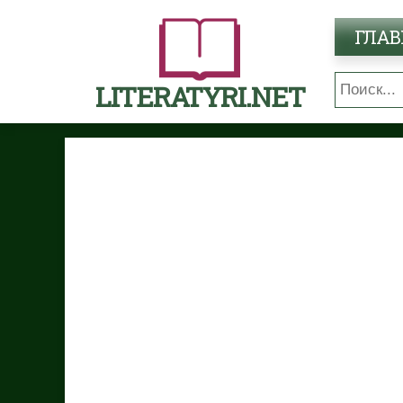
ГЛАВ
LITERATYRI.NET