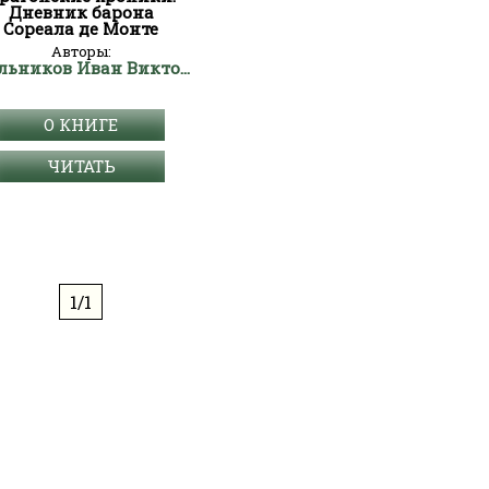
Дневник барона
Сореала де Монте
Авторы:
Мельников Иван Викторович
О КНИГЕ
ЧИТАТЬ
1/1