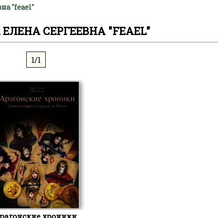
а "feael"
ЕЛЕНА СЕРГЕЕВНА "FEAEL"
1/1
рагонские хроники.