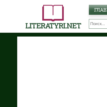
ГЛАВ
LITERATYRI.NET