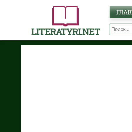
ГЛАВ
LITERATYRI.NET