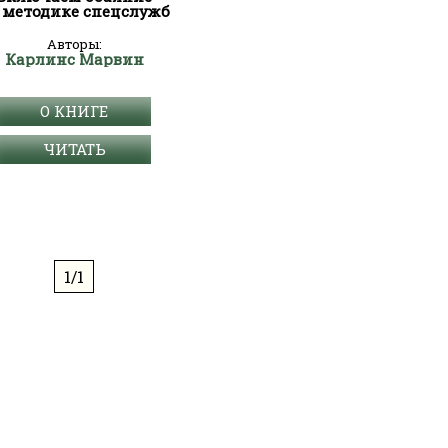
 методике спецслужб
Авторы:
Карлинс Марвин
О КНИГЕ
ЧИТАТЬ
1/1