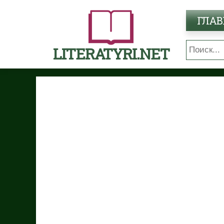
ГЛАВ
LITERATYRI.NET