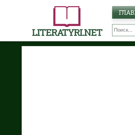
ГЛАВ
LITERATYRI.NET