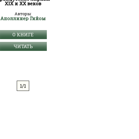
XIX и XX веков
Авторы:
Аполлинер Гийом
О КНИГЕ
ЧИТАТЬ
1/1