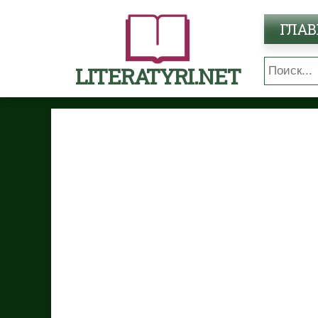
ГЛАВ
LITERATYRI.NET