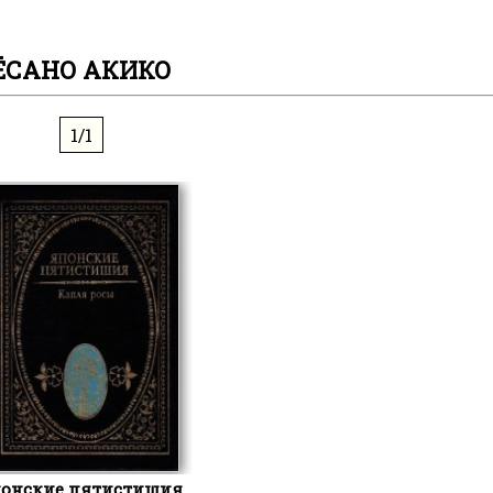
ЁСАНО АКИКО
1/1
онские пятистишия.