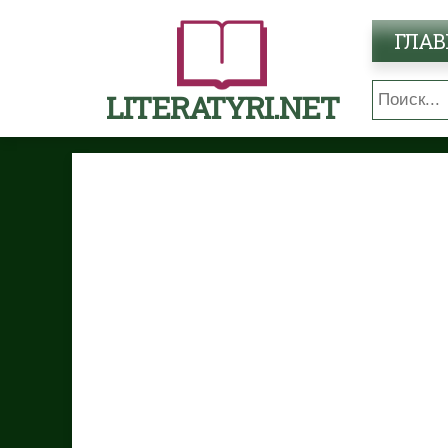
ГЛАВ
LITERATYRI.NET