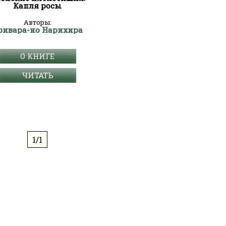
Капля росы
Авторы:
ривара-но Нарихира
О КНИГЕ
ЧИТАТЬ
1/1