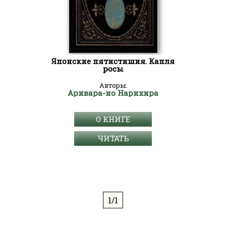
Японские пятистишия. Капля
росы
Авторы:
Аривара-но Нарихира
О КНИГЕ
ЧИТАТЬ
1/1