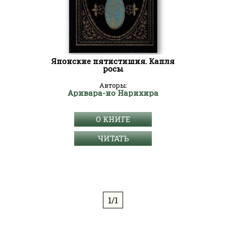
Японские пятистишия. Капля
росы
Авторы:
Аривара-но Нарихира
О КНИГЕ
ЧИТАТЬ
1/1