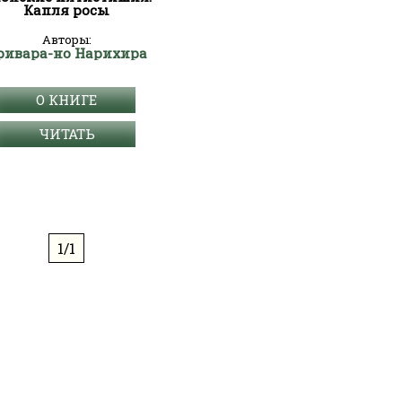
Капля росы
Авторы:
ривара-но Нарихира
О КНИГЕ
ЧИТАТЬ
1/1