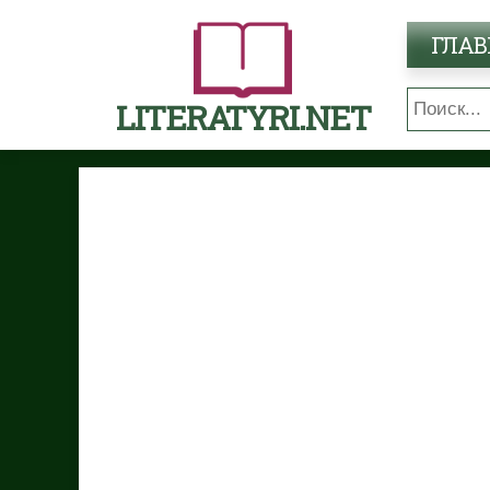
ГЛАВ
LITERATYRI.NET