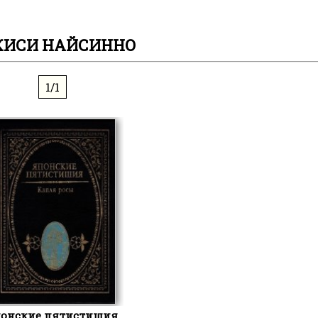
КИСИ НАЙСИННО
1/1
онские пятистишия.